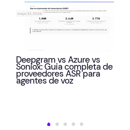
mayo 22, 2026
abril
de
Deepgram vs Azure vs
Soniox: Guia completa de
proveedores ASR para
agentes de voz
He
es
Wh
me
vi