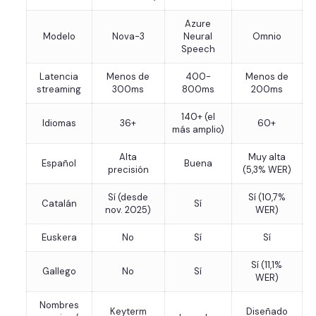
Azure
Modelo
Nova-3
Neural
Omnio
Speech
Latencia
Menos de
400-
Menos de
streaming
300ms
800ms
200ms
140+ (el
Idiomas
36+
60+
más amplio)
Alta
Muy alta
Español
Buena
precisión
(5,3% WER)
Sí (desde
Sí (10,7%
Catalán
Sí
nov. 2025)
WER)
Euskera
No
Sí
Sí
Sí (11,1%
Gallego
No
Sí
WER)
Nombres
Keyterm
Diseñado