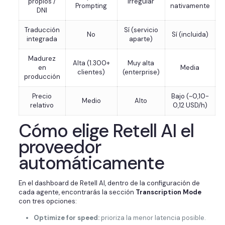
propios /
Irregular
Prompting
nativamente
DNI
Traducción
Sí (servicio
No
Sí (incluida)
integrada
aparte)
Madurez
Alta (1.300+
Muy alta
en
Media
clientes)
(enterprise)
producción
Precio
Bajo (~0,10-
Medio
Alto
relativo
0,12 USD/h)
Cómo elige Retell AI el
proveedor
automáticamente
En el dashboard de Retell AI, dentro de la configuración de
cada agente, encontrarás la sección
Transcription Mode
con tres opciones:
Optimize for speed:
prioriza la menor latencia posible.