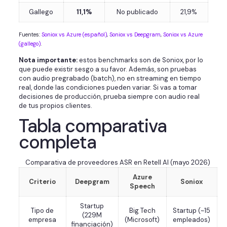
Gallego
11,1%
No publicado
21,9%
Fuentes:
Soniox vs Azure (español)
,
Soniox vs Deepgram
,
Soniox vs Azure
(gallego)
.
Nota importante:
estos benchmarks son de Soniox, por lo
que puede existir sesgo a su favor. Además, son pruebas
con audio pregrabado (batch), no en streaming en tiempo
real, donde las condiciones pueden variar. Si vas a tomar
decisiones de producción, prueba siempre con audio real
de tus propios clientes.
Tabla comparativa
completa
Comparativa de proveedores ASR en Retell AI (mayo 2026)
Azure
Criterio
Deepgram
Soniox
Speech
Startup
Tipo de
Big Tech
Startup (~15
(229M
empresa
(Microsoft)
empleados)
financiación)