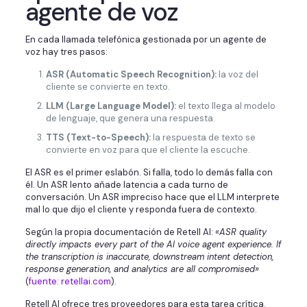
agente de voz
En cada llamada telefónica gestionada por un agente de
voz hay tres pasos:
ASR (Automatic Speech Recognition):
la voz del
cliente se convierte en texto.
LLM (Large Language Model):
el texto llega al modelo
de lenguaje, que genera una respuesta.
TTS (Text-to-Speech):
la respuesta de texto se
convierte en voz para que el cliente la escuche.
El ASR es el primer eslabón. Si falla, todo lo demás falla con
él. Un ASR lento añade latencia a cada turno de
conversación. Un ASR impreciso hace que el LLM interprete
mal lo que dijo el cliente y responda fuera de contexto.
Según la propia documentación de Retell AI:
«ASR quality
directly impacts every part of the AI voice agent experience. If
the transcription is inaccurate, downstream intent detection,
response generation, and analytics are all compromised»
(
fuente: retellai.com
).
Retell AI ofrece tres proveedores para esta tarea crítica.