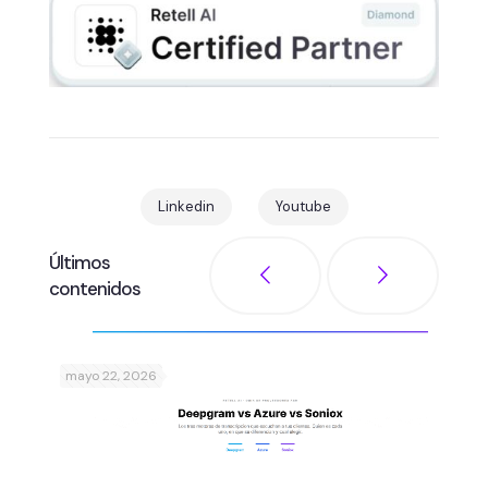
Linkedin
Youtube
Últimos
contenidos
mayo 22, 2026
abril