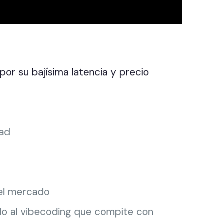
or su bajísima latencia y precio
dad
a el mercado
do al vibecoding que compite con