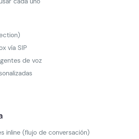
usar cada uno
ection)
x vía SIP
agentes de voz
sonalizadas
a
 inline (flujo de conversación)