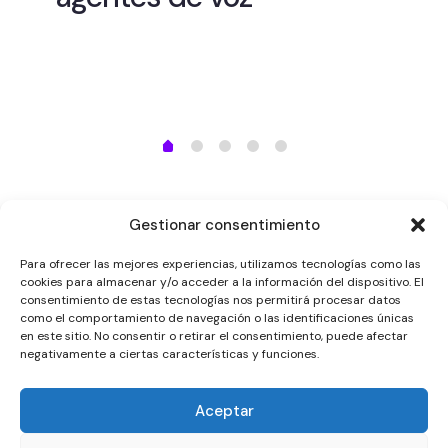
es
Wh
me
vi
Gestionar consentimiento
Para ofrecer las mejores experiencias, utilizamos tecnologías como las
cookies para almacenar y/o acceder a la información del dispositivo. El
consentimiento de estas tecnologías nos permitirá procesar datos
como el comportamiento de navegación o las identificaciones únicas
¿Quieres tu certificación
en este sitio. No consentir o retirar el consentimiento, puede afectar
como expert@ en IA para
negativamente a ciertas características y funciones.
llamadas? Empieza a
formarte y consigue la tuya
aquí
.
Aceptar