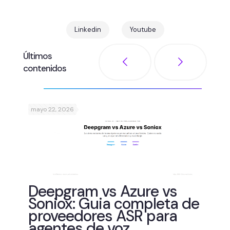
Linkedin
Youtube
Últimos
contenidos
mayo 22, 2026
abril
de
Deepgram vs Azure vs
Soniox: Guia completa de
proveedores ASR para
agentes de voz
He