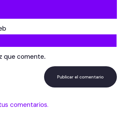
eb
ez que comente.
tus comentarios.