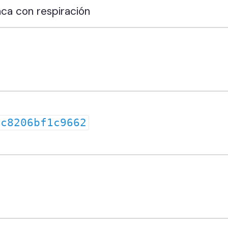
nca con respiración
3c8206bf1c9662