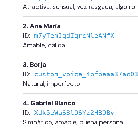
Atractiva, sensual, voz rasgada, algo ro
2. Ana Maria
ID:
m7yTemJqdIqrcNleANfX
Amable, cálida
3. Borja
ID:
custom_voice_4bfbeaa37ac0
Natural, imperfecto
4. Gabriel Blanco
ID:
Xdk5eWaS3lO6Yz2HBOBv
Simpático, amable, buena persona