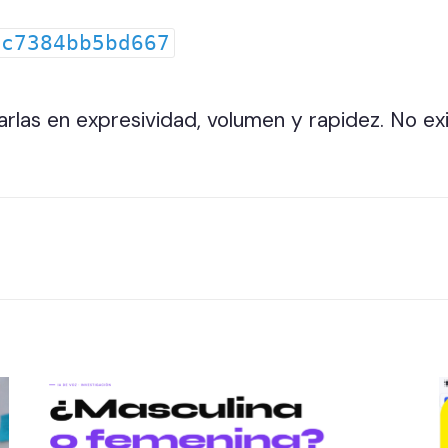
dc7384bb5bd667
arlas en expresividad, volumen y rapidez. No exi