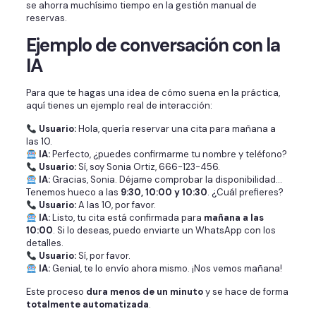
se ahorra muchísimo tiempo en la gestión manual de
reservas.
Ejemplo de conversación con la
IA
Para que te hagas una idea de cómo suena en la práctica,
aquí tienes un ejemplo real de interacción:
Usuario:
Hola, quería reservar una cita para mañana a
las 10.
IA:
Perfecto, ¿puedes confirmarme tu nombre y teléfono?
Usuario:
Sí, soy Sonia Ortiz, 666-123-456.
IA:
Gracias, Sonia. Déjame comprobar la disponibilidad…
Tenemos hueco a las
9:30, 10:00 y 10:30
. ¿Cuál prefieres?
Usuario:
A las 10, por favor.
IA:
Listo, tu cita está confirmada para
mañana a las
10:00
. Si lo deseas, puedo enviarte un WhatsApp con los
detalles.
Usuario:
Sí, por favor.
IA:
Genial, te lo envío ahora mismo. ¡Nos vemos mañana!
Este proceso
dura menos de un minuto
y se hace de forma
totalmente automatizada
.