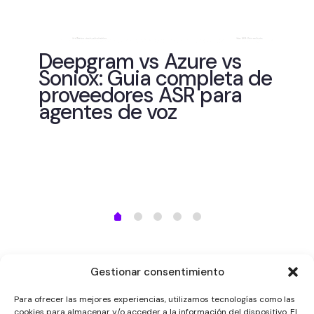
de
Deepgram vs Azure vs
Soniox: Guia completa de
proveedores ASR para
agentes de voz
He
es
Wh
me
vi
Gestionar consentimiento
Para ofrecer las mejores experiencias, utilizamos tecnologías como las
cookies para almacenar y/o acceder a la información del dispositivo. El