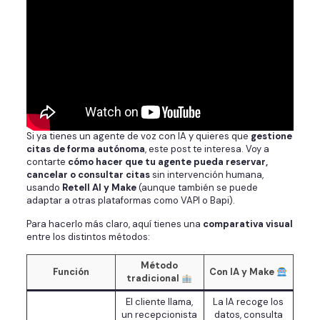
Si ya tienes un agente de voz con IA y quieres que
gestione
citas de forma autónoma
, este post te interesa. Voy a
contarte
cómo hacer que tu agente pueda reservar,
cancelar o consultar citas
sin intervención humana,
usando
Retell AI y Make
(aunque también se puede
adaptar a otras plataformas como VAPI o Bapi).
Para hacerlo más claro, aquí tienes una
comparativa visual
entre los distintos métodos:
Método
Función
Con IA y Make
tradicional
El cliente llama,
La IA recoge los
un recepcionista
datos, consulta