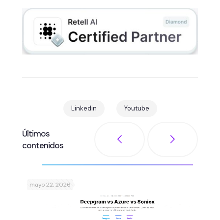
Linkedin
Youtube
Últimos
contenidos
mayo 22, 2026
abril