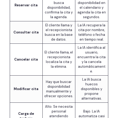
busca
disponibilidad en
Reservar cita
disponibilidad,
el calendario y
confirma la cita y
agenda la cita en
la agenda.
segundos.
El cliente llama y
La IA recupera la
el recepcionista
cita por nombre,
Consultar cita
busca en la base
teléfono o fecha
de datos.
en tiempo real.
La IA identifica al
El cliente llama, el
usuario,
recepcionista
encuentra la cita
Cancelar cita
localiza la cita y
y la cancela
la elimina.
automáticament
e.
La IA busca
Hay que buscar
huecos
disponibilidad
Modificar cita
disponibles y
manualmente y
propone
ofrecer opciones.
alternativas.
Alto. Se necesita
personal
Bajo. La IA
Carga de
atendiendo
automatiza casi